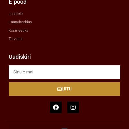
E-pood
Juustele
Küünehooldus
Kosmeetika
Tervisele
Uudiskiri
LIITU