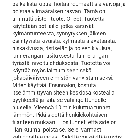
paikallista kipua, hoitaa reumaattisia vaivoja ja
poistaa ylimääräisen rasvan. Tämä on
ammattilaisten tuote. Oireet: Tuotetta
käytetään potilaille, jotka kärsivät
kylmäntunteesta, synnytyksen jälkeen
esiintyvistä kivuista, kylmästä alavatsasta,
niskakivusta, ristiselän ja polven kivuista,
lannerangan rasituksesta, lannerangan
tyrästä, niveltulehduksesta. Tuotetta voi
käyttää myös laihtumiseen sekä
jokapäiväiseen elmistön vahvistamiseksi.
Miten käyttää: Ensinnäkin, kostuta
itselämmittyvän siteen keskiosa kostealla
pyyhkeellä ja laita se vahingoittuneelle
alueelle. Yleensä 10 min kuluttua tunnet
lämmön. Pidä sidettä henkilökohtaisen
tilanteen mukaan – jos tunnet, että side on
liian kuuma, poista se. Se ei varmasti
vahingoittaa ihoasi. Sidettä voi käyttää myös