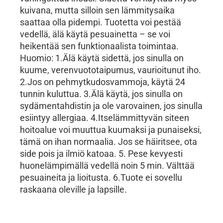
kuivana, mutta silloin sen lämmitysaika
saattaa olla pidempi. Tuotetta voi pestää
vedellä, älä käytä pesuainetta – se voi
heikentää sen funktionaalista toimintaa.
Huomio: 1.Älä käytä sidettä, jos sinulla on
kuume, verenvuototaipumus, vaurioitunut iho.
2.Jos on pehmytkudosvammoja, käytä 24
tunnin kuluttua. 3.Älä käytä, jos sinulla on
sydämentahdistin ja ole varovainen, jos sinulla
esiintyy allergiaa. 4.Itselämmittyvän siteen
hoitoalue voi muuttua kuumaksi ja punaiseksi,
tämä on ihan normaalia. Jos se häiritsee, ota
side pois ja ilmiö katoaa. 5. Pese kevyesti
huonelämpimällä vedellä noin 5 min. Välttää
pesuaineita ja lioitusta. 6.Tuote ei sovellu
raskaana oleville ja lapsille.