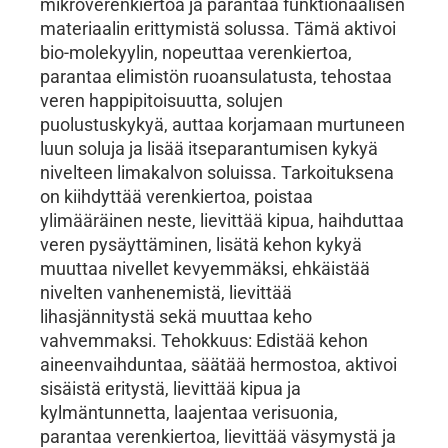
mikroverenkiertoa ja parantaa funktionaalisen
materiaalin erittymistä solussa. Tämä aktivoi
bio-molekyylin, nopeuttaa verenkiertoa,
parantaa elimistön ruoansulatusta, tehostaa
veren happipitoisuutta, solujen
puolustuskykyä, auttaa korjamaan murtuneen
luun soluja ja lisää itseparantumisen kykyä
nivelteen limakalvon soluissa. Tarkoituksena
on kiihdyttää verenkiertoa, poistaa
ylimääräinen neste, lievittää kipua, haihduttaa
veren pysäyttäminen, lisätä kehon kykyä
muuttaa nivellet kevyemmäksi, ehkäistää
nivelten vanhenemistä, lievittää
lihasjännitystä sekä muuttaa keho
vahvemmaksi. Tehokkuus: Edistää kehon
aineenvaihduntaa, säätää hermostoa, aktivoi
sisäistä eritystä, lievittää kipua ja
kylmäntunnetta, laajentaa verisuonia,
parantaa verenkiertoa, lievittää väsymystä ja