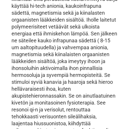
käyttää hi-tech anionia, kaukoinfrapuna
sädettä, magnetismia sekä ja kiinalasten
orgaanisten lääkkeiden sisältöä. Iholle laitetut
polymeerisiteet vetäävät sekä ulkoista
energiaa että ihmiskehon lämpöä. Sen jälkeen
ne säteilee kauko infrapunaa sädettä ( 8-15
um aaltopituudella) ja vahvempaa anionia,
magnetismia sekä kiinalaisten orgaanisten
lääkkeiden sisältöä, joka imeytyy ihoon ja
ihonsoluihin aktivoimalla ihon pinnallisia
hermosoluja ja syvempiä hermopisteitä. Se
stimuloi syviä kanavia ja haaroja sekä hieroo
hellävaraisesti ihoa, kuten
akupistehieronnassakin. Se on ainutlaatuinen
kivetön ja monitasoinen fysioterapia. See
resonoi qi-n ja verisolut, rentouttaa
tehokkaasti verisuonten sileälihaksia,
laajentaa hiussuonistoa, kiihdyttää