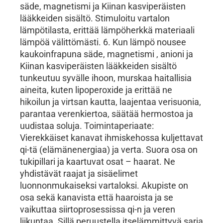
säde, magnetismi ja Kiinan kasviperäisten
lääkkeiden sisältö. Stimuloitu vartalon
lämpötilasta, erittää lämpöherkkä materiaali
lämpöä välittömästi. 6. Kun lämpö nousee
kaukoinfrapuna säde, magnetismi , anioni ja
Kiinan kasviperäisten lääkkeiden sisältö
tunkeutuu syvälle ihoon, murskaa haitallisia
aineita, kuten lipoperoxide ja erittää ne
hikoilun ja virtsan kautta, laajentaa verisuonia,
parantaa verenkiertoa, säätää hermostoa ja
uudistaa soluja. Toimintaperiaate:
Vierekkäiset kanavat ihmiskehossa kuljettavat
qi-tä (elämänenergiaa) ja verta. Suora osa on
tukipillari ja kaartuvat osat – haarat. Ne
yhdistävät raajat ja sisäelimet
luonnonmukaiseksi vartaloksi. Akupiste on
osa sekä kanavista että haaroista ja se
vaikuttaa siirtoprosessissa qi-n ja veren
liikuntaa. Sillä peruustella itselämmittyvä sarja