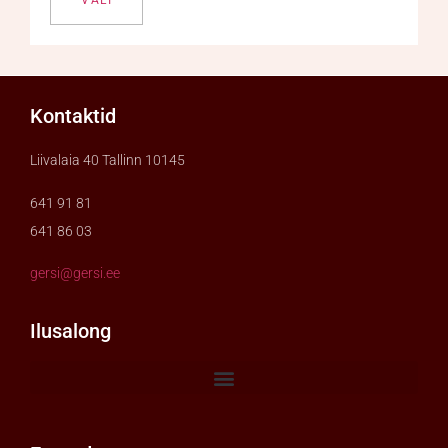
VALI
Kontaktid
Liivalaia 40 Tallinn 10145
641 91 81
641 86 03
gersi@gersi.ee
Ilusalong