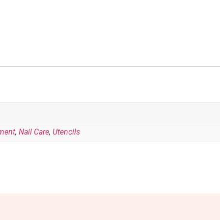
tment
,
Nail Care
,
Utencils