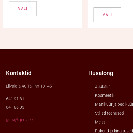
VALI
VALI
Kontaktid
Ilusalong
Liivalaia 40 Tallinn 10145
Juuksur
Kosmeetik
641 91 81
Maniküür ja pediküü
641 86 03
Stilisti teenused
gersi@gersi.ee
Meist
Paketid ja kingitused