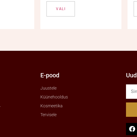
VALI
E-pood
Uudi
Juustele
Küünehooldus
Kosmeetika
r
Tervisele