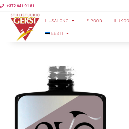
+372 641 91 81
ILUSALONG
E-POOD
ILUKO
EESTI