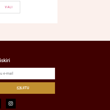
VALI
skiri
LIITU