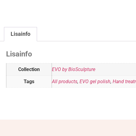
Lisainfo
Lisainfo
Collection
EVO by BioSculpture
Tags
All products
,
EVO gel polish
,
Hand trea