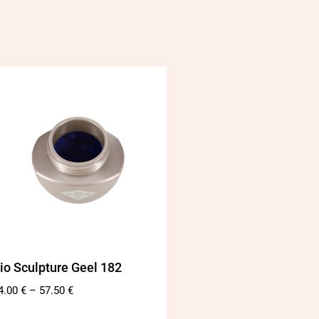
io Sculpture Geel 182
4.00
€
–
57.50
€