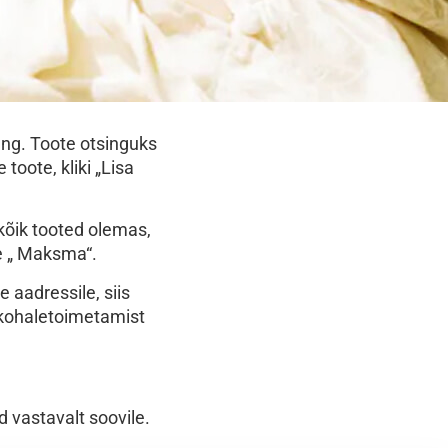
Tang. Toote otsinguks
toote, kliki „Lisa
d kõik tooted olemas,
le „ Maksma“.
 aadressile, siis
n kohaletoimetamist
d vastavalt soovile.