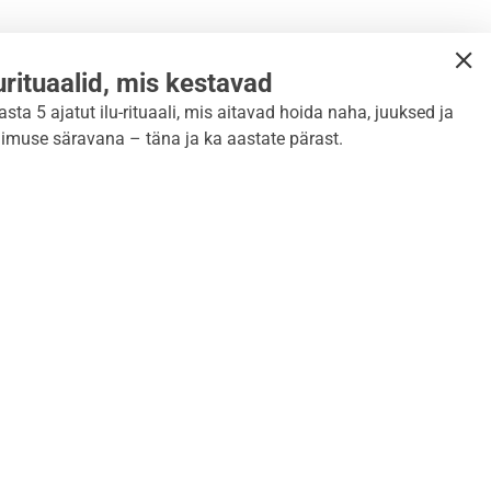
lurituaalid, mis kestavad
asta 5 ajatut ilu-rituaali, mis aitavad hoida naha, juuksed ja
limuse säravana – täna ja ka aastate pärast.
skiri
LIITU