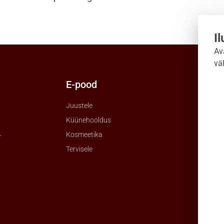
I
Av
vä
E-pood
Uudi
Juustele
Küünehooldus
Kosmeetika
r
Tervisele