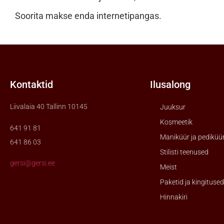
Soorita makse enda internetipangas.
Kontaktid
Ilusalong
Liivalaia 40 Tallinn 10145
Juuksur
Kosmeetik
641 91 81
Maniküür ja pediküü
641 86 03
Stilisti teenused
gersi@gersi.ee
Meist
Paketid ja kingitused
Hinnakiri