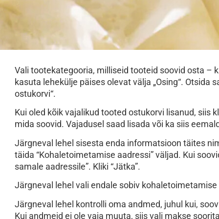
Vali tootekategooria, milliseid tooteid soovid osta –
kasuta lehekülje päises olevat välja „Osing“. Otsida saa
ostukorvi“.
Kui oled kõik vajalikud tooted ostukorvi lisanud, siis 
mida soovid. Vajadusel saad lisada või ka siis eemal
Järgneval lehel sisesta enda informatsioon täites nim
täida “Kohaletoimetamise aadressi” väljad. Kui soovi
samale aadressile”. Kliki “Jätka”.
Järgneval lehel vali endale sobiv kohaletoimetamise 
Järgneval lehel kontrolli oma andmed, juhul kui, soov
Kui andmeid ei ole vaja muuta, siis vali makse soorit