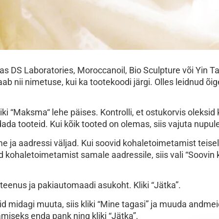
 kas DS Laboratories, Moroccanoil, Bio Sculpture või Yin 
b nii nimetuse, kui ka tootekoodi järgi. Olles leidnud õige 
kliki “Maksma“ lehe päises. Kontrolli, et ostukorvis oleksi
dada tooteid. Kui kõik tooted on olemas, siis vajuta nupu
e ja aadressi väljad. Kui soovid kohaletoimetamist teisele
d kohaletoimetamist samale aadressile, siis vali “Soovi
teenus ja pakiautomaadi asukoht. Kliki “Jätka”.
id midagi muuta, siis kliki “Mine tagasi” ja muuda andmei
amiseks enda pank ning kliki “Jätka”.