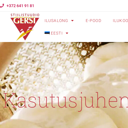
+372 641 91 81
ILUSALONG
E-POOD
ILUKO
EESTI
Kasutusjuhe