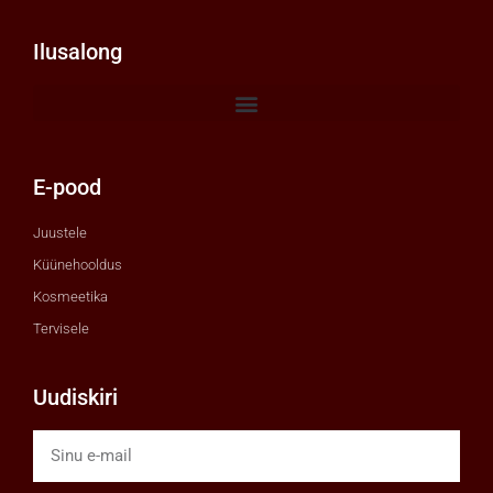
Ilusalong
E-pood
Juustele
Küünehooldus
Kosmeetika
Tervisele
Uudiskiri