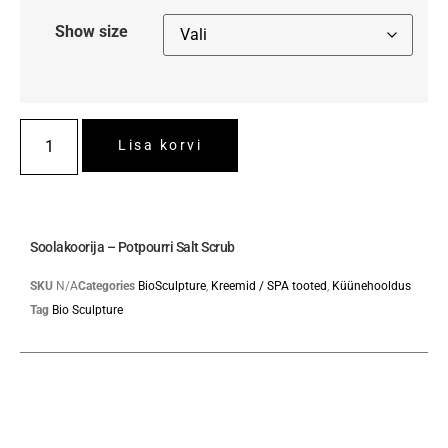
Show size
Lisa korvi
Soolakoorija – Potpourri Salt Scrub
SKU
N/A
Categories
BioSculpture
,
Kreemid / SPA tooted
,
Küünehooldus
Tag
Bio Sculpture