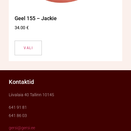
Geel 155 – Jackie
34.00
€
VALI
Kontaktid
Liivalaia 40 Tallinn 10145
641 91 81
641 86 03
gersi@gersi.ee