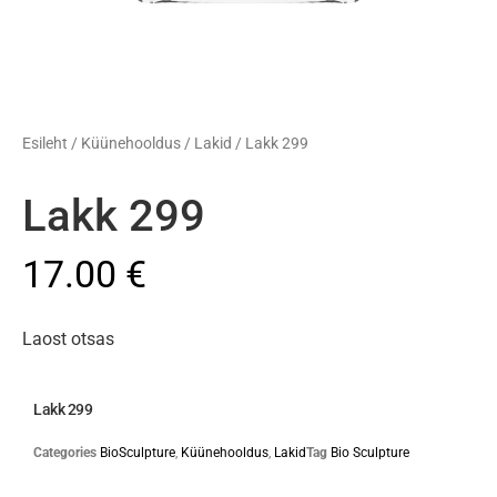
Esileht
/
Küünehooldus
/
Lakid
/ Lakk 299
Lakk 299
17.00
€
Laost otsas
Lakk 299
Categories
BioSculpture
,
Küünehooldus
,
Lakid
Tag
Bio Sculpture