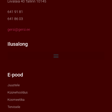
Liivalaia 40 Tallinn 10145
641 91 81
641 86 03
gersi@gersi.ee
Ilusalong
E-pood
Juustele
Küünehooldus
Kosmeetika
Tervisele