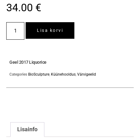
34.00
€
Lisa korvi
Geel 2017 Liquorice
Categories
BioSculpture
,
Küünehooldus
,
Värvigeelid
Lisainfo