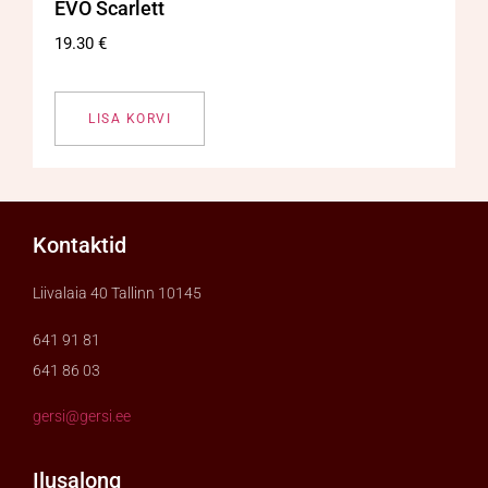
EVO Scarlett
19.30
€
LISA KORVI
Kontaktid
Liivalaia 40 Tallinn 10145
641 91 81
641 86 03
gersi@gersi.ee
Ilusalong