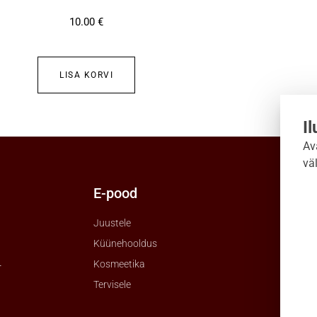
10.00
€
LISA KORVI
I
Av
vä
E-pood
Uudi
Juustele
Küünehooldus
Kosmeetika
r
Tervisele