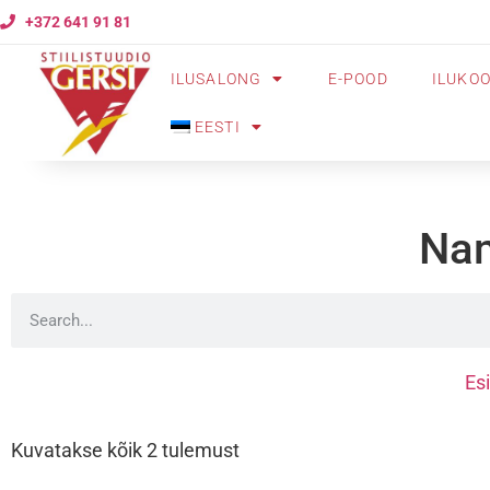
+372 641 91 81
ILUSALONG
E-POOD
ILUKO
EESTI
Nam
Esi
Kuvatakse kõik 2 tulemust