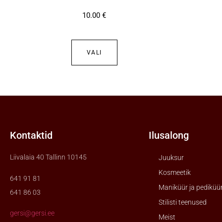
10.00
€
VALI
Kontaktid
Ilusalong
Liivalaia 40 Tallinn 10145
Juuksur
Kosmeetik
641 91 81
Maniküür ja pediküü
641 86 03
Stilisti teenused
gersi@gersi.ee
Meist