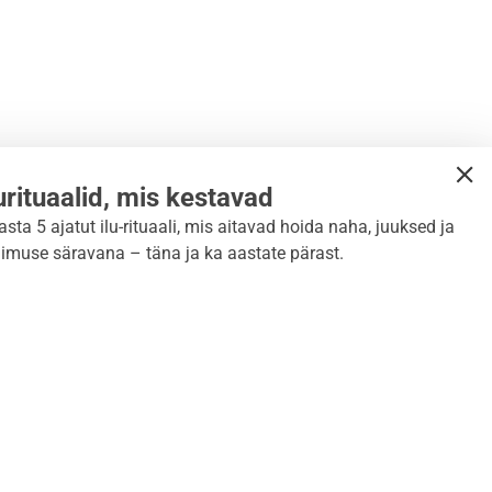
lurituaalid, mis kestavad
asta 5 ajatut ilu-rituaali, mis aitavad hoida naha, juuksed ja
limuse säravana – täna ja ka aastate pärast.
skiri
LIITU