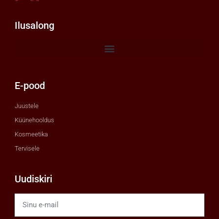
Ilusalong
E-pood
Juustele
Küünehooldus
Kosmeetika
Tervisele
Uudiskiri