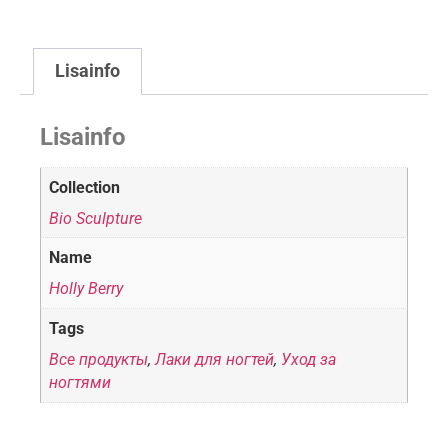
Lisainfo
Lisainfo
Collection
Bio Sculpture
Name
Holly Berry
Tags
Все продукты
,
Лаки для ногтей
,
Уход за
ногтями