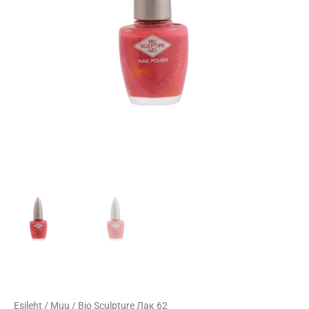
Esileht
/
Muu
/ Bio Sculpture Лак 62