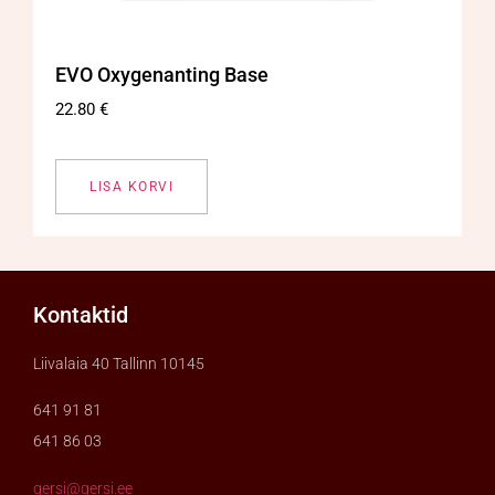
EVO Oxygenanting Base
22.80
€
LISA KORVI
Kontaktid
Liivalaia 40 Tallinn 10145
641 91 81
641 86 03
gersi@gersi.ee