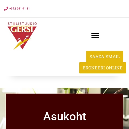
+372 641 91 81
SAADA EMAIL
BRONEERI ONLINE
Asukoht