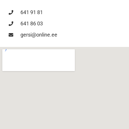
641 91 81
641 86 03
gersi@online.ee