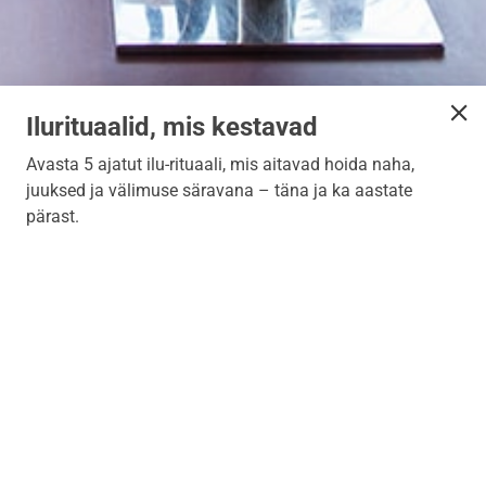
Ilurituaalid, mis kestavad
Avasta 5 ajatut ilu-rituaali, mis aitavad hoida naha,
juuksed ja välimuse säravana – täna ja ka aastate
pärast.
Открыто
Пн-Пт: 9.00-20.00
Сб: 10.00-17.00
Вс: -